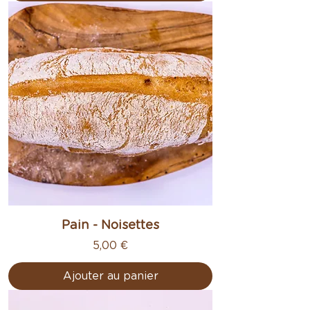
Pain - Noisettes
Prix
5,00 €
Ajouter au panier