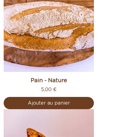
Pain - Nature
Prix
5,00 €
Ajouter au panier