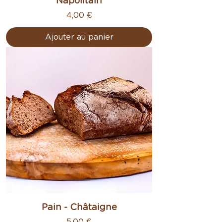
Napolitain
Prix
4,00 €
Ajouter au panier
Pain - Châtaigne
Prix
5,00 €