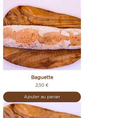
Baguette
Prix
2,50 €
Ajouter au panier