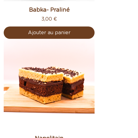
Babka- Praliné
Prix
3,00 €
Ajouter au panier