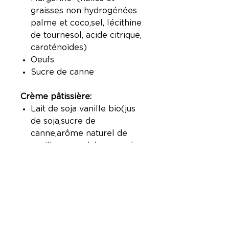
graisses non hydrogénées
palme et coco,sel, lécithine
de tournesol, acide citrique,
caroténoïdes)
Oeufs
Sucre de canne
Crème pâtissière:
Lait de soja vanille bio(jus
de soja,sucre de
canne,arôme naturel de
vanille, carraghénane, sel
marin)
Oeuf
Farine de riz
Fécule de manioc
Psyllium
Sucre de canne