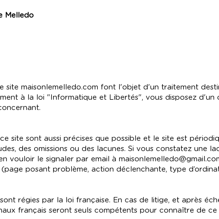
Le Melledo
r le site maisonlemelledo.com font l'objet d'un traitement de
ent à la loi "Informatique et Libertés", vous disposez d'un d
concernant.
e site sont aussi précises que possible et le site est périodi
udes, des omissions ou des lacunes. Si vous constatez une lac
n vouloir le signaler par email à maisonlemelledo@gmail.co
 (page posant problème, action déclenchante, type d’ordinate
ont régies par la loi française. En cas de litige, et après é
unaux français seront seuls compétents pour connaître de ce l