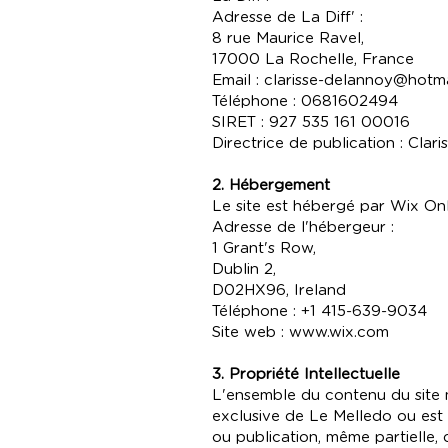
Adresse de La Diff' :
8 rue Maurice Ravel,
17000 La Rochelle, France
Email : clarisse-delannoy@hotmai
Téléphone : 0681602494
SIRET : 927 535 161 00016
Directrice de publication : Clar
2. Hébergement
Le site est hébergé par Wix Onl
Adresse de l'hébergeur :
1 Grant's Row,
Dublin 2,
D02HX96, Ireland
Téléphone : +1 415-639-9034
Site web : www.wix.com
3. Propriété Intellectuelle
L'ensemble du contenu du site m
exclusive de Le Melledo ou est u
ou publication, même partielle, 