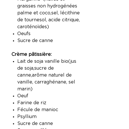
graisses non hydrogénées
palme et coco,sel, lécithine
de tournesol, acide citrique,
caroténoïdes)
Oeufs
Sucre de canne
Crème pâtissière:
Lait de soja vanille bio(jus
de soja,sucre de
canne,arôme naturel de
vanille, carraghénane, sel
marin)
Oeuf
Farine de riz
Fécule de manioc
Psyllium
Sucre de canne