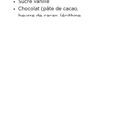
Sucre vanillé
Chocolat (pâte de cacao,
beurre de cacao, lécithine
de tournesol, arôme
vanille)
Crème pâtissière: lait de soja
vanille bio(jus de soja,sucre
de canne,arôme naturel de
vanille, carraghénane, sel
marin) , oeuf, farine de riz,
fécule de manioc, psyllium,
sucre de canne, sucre vanillé ,
chocolat (pâte de cacao,
beurre de cacao, lécithine de
tournesol, arôme vanille).
Peut se congeler.