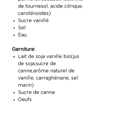
de tournesol, acide citrique,
caroténoïdes)
Sucre vanillé
Sel
Eau
Garniture:
Lait de soja vanille bio(jus
de soja,sucre de
canne,arôme naturel de
vanille, carraghénane, sel
marin)
Sucre de canne
Oeufs
Agar agar
Crème de soja( jus de
soja,huile de soja,sucre de
canne, huile de tournesol,